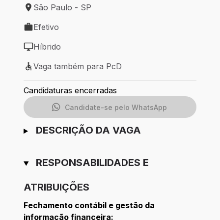
São Paulo - SP
Local de trabalho: São Paulo - SP
Efetivo
Tipo de vaga: Efetivo
Híbrido
Modelo de trabalho: Híbrido
Vaga também para PcD
Vaga também para PcD
Candidaturas encerradas
Candidate-se pelo WhatsApp
DESCRIÇÃO DA VAGA
RESPONSABILIDADES E
ATRIBUIÇÕES
Fechamento contábil e gestão da
informação financeira: